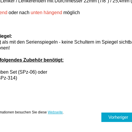
n Lenker / Lenkerenden mit Durchmesser 22mm (7/8'') / 25,4mm 
hend
oder nach
unten hängend
möglich
egel:
t
als mit den Serienspiegeln - keine Schultern im Spiegel sichtb
onen!
folgendes Zubehör benötigt:
ben Set (SPz-06) oder
SPz-314)
ormationen besuchen Sie diese
Webseite
.
Vorheriger