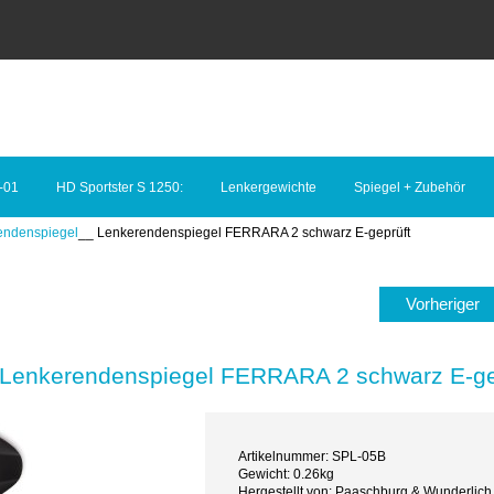
-01
HD Sportster S 1250:
Lenkergewichte
Spiegel + Zubehör
endenspiegel
__ Lenkerendenspiegel FERRARA 2 schwarz E-geprüft
Vorheriger
Lenkerendenspiegel FERRARA 2 schwarz E-ge
Artikelnummer: SPL-05B
Gewicht: 0.26kg
Hergestellt von: Paaschburg & Wunderlich