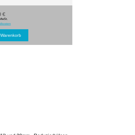
0 €
 MwSt.
dkosten