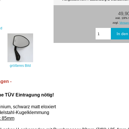
49,9
inkl. 19%
zzgl.
Versan
ld
größeres Bild
agen -
ine TÜV Eintragung nötig!
nium, s
chwarz matt eloxiert
delstahl-Kugelklemmung
x 85mm