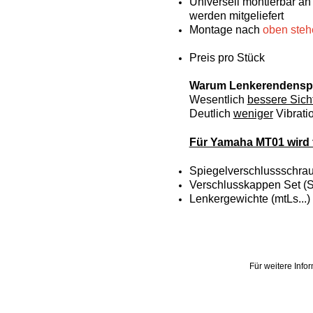
Universell montierbar a
werden mitgeliefert
Montage nach
oben ste
Preis pro Stück
Warum Lenkerendenspi
Wesentlich
bessere Sich
Deutlich
weniger
Vibrati
Für Yamaha MT01 wird 
Spiegelverschlussschrau
Verschlusskappen Set (
Lenkergewichte (mtLs...)
Für weitere Inf