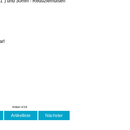
(1'') und 30mm - Reduzierhülsen
ar!
Artikel 4/16
Artikelliste
Nächster