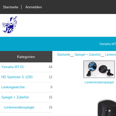
Startseite
Anmelden
Yamaha MT
Startseite
__
Spiegel + Zubehör
__
Lenker
Kategorien
Yamaha MT-01:
44
HD Sportster S 1250:
12
Lenkerendenspiegel
Lenkergewichte:
9
Spiegel + Zubehör
:
16
-Lenkerendenspiegel
16