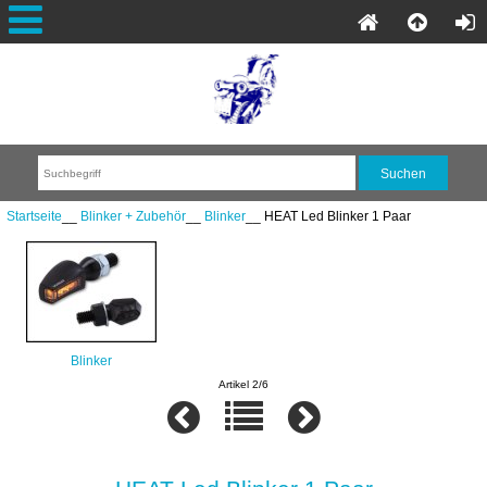
Startseite
__
Blinker + Zubehör
__
Blinker
__ HEAT Led Blinker 1 Paar
Blinker
Artikel 2/6