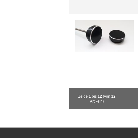
Zeige
1
bis
12
(von
12
Artikeln)