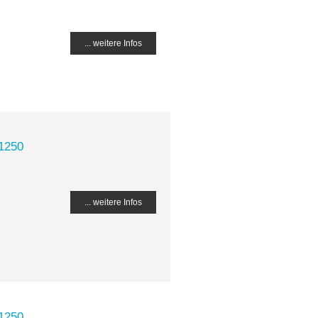
... weitere Infos
 1250
... weitere Infos
 1250