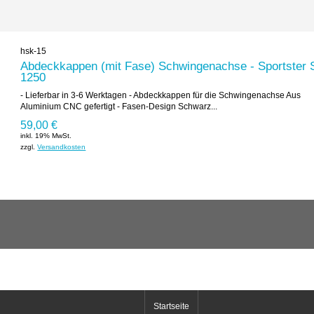
hsk-15
Abdeckkappen (mit Fase) Schwingenachse - Sportster 
1250
- Lieferbar in 3-6 Werktagen - Abdeckkappen für die Schwingenachse Aus
Aluminium CNC gefertigt - Fasen-Design Schwarz...
59,00 €
inkl. 19% MwSt.
zzgl.
Versandkosten
Startseite