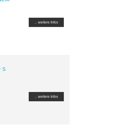
... weitere Infos
r S
... weitere Infos