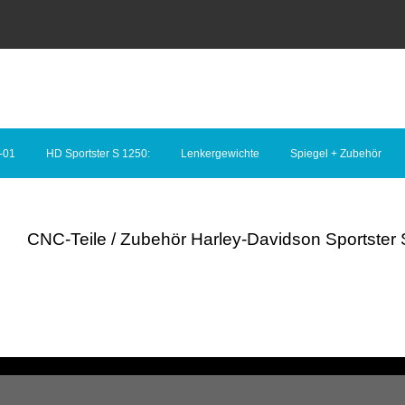
-01
HD Sportster S 1250:
Lenkergewichte
Spiegel + Zubehör
CNC-Teile / Zubehör Harley-Davidson Sportster