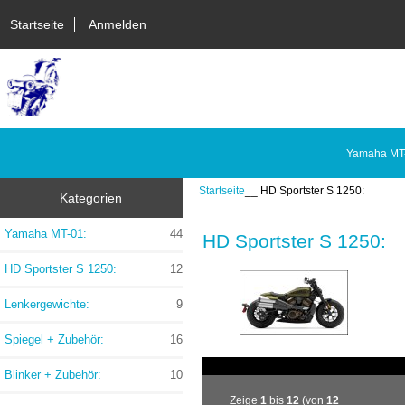
Startseite
Anmelden
Yamaha MT
Startseite
__ HD Sportster S 1250:
Kategorien
Yamaha MT-01:
44
HD Sportster S 1250:
HD Sportster S 1250:
12
Lenkergewichte:
9
Spiegel + Zubehör:
16
Blinker + Zubehör:
10
Zeige
1
bis
12
(von
12